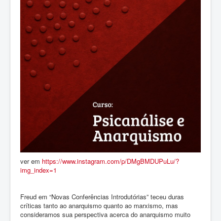
ver em
https://www.instagram.com/p/DMgBMDUPuLu/?
img_index=1
Freud em “Novas Conferências Introdutórias” teceu duras
críticas tanto ao anarquismo quanto ao marxismo, mas
consideramos sua perspectiva acerca do anarquismo muito