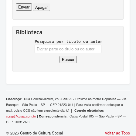
Biblioteca
Pesquisa por tí­tulo ou autor
Endereço
:
Rua General Jardim, 253 Sala 22 - Próximo ao metrô Republica — Vila
Buarque – São Paulo – SP — CEP 01223-011 [ Para visita confirmar antes por e-
|
mail, pois o
CCS não tem expediente diário]
Correio eletrônico:
ccssp@ccssp.com.br
|
C
orrespondência:
Caixa Postal 105 — São Paulo – SP —
CEP 01031-970
© 2026 Centro de Cultura Social
Voltar ao Topo