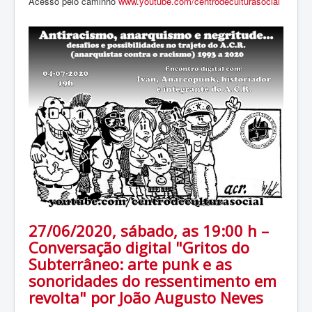
Acesso pelo caminho
www.youtube.com/centrodeculturasocial
27/06/2020, sábado, as 19:00 h –
Conversação digital "Gritos do
Subterrâneo: arte punk e as
sonoridades do ressentimento em
revolta" por João Augusto Neves