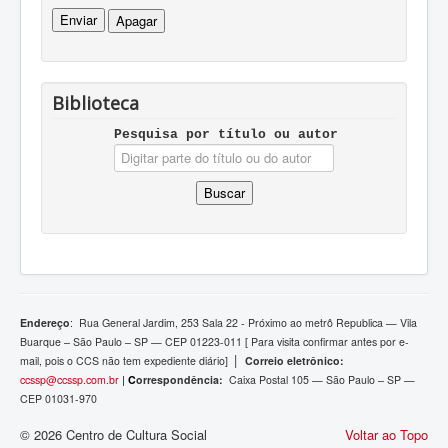
Biblioteca
Pesquisa por tí­tulo ou autor
Endereço
:
Rua General Jardim, 253 Sala 22 - Próximo ao metrô Republica — Vila
Buarque – São Paulo – SP — CEP 01223-011 [ Para visita confirmar antes por e-
|
mail, pois o
CCS não tem expediente diário]
Correio eletrônico:
ccssp@ccssp.com.br
|
C
orrespondência:
Caixa Postal 105 — São Paulo – SP —
CEP 01031-970
© 2026 Centro de Cultura Social
Voltar ao Topo