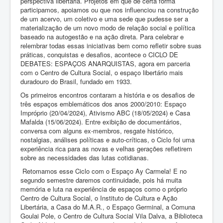
perspectiva libertária. Projetos em que de certa forma
participamos, apoiamos ou que nos influenciou na construção
de um acervo, um coletivo e uma sede que pudesse ser a
materialização de um novo modo de relação social e política
baseado na autogestão e na ação direta. Para celebrar e
relembrar todas essas iniciativas bem como refletir sobre suas
práticas, conquistas e desafios, acontece o CICLO DE
DEBATES: ESPAÇOS ANARQUISTAS, agora em parceria
com o Centro de Cultura Social, o espaço libertário mais
duradouro do Brasil, fundado em 1933.
Os primeiros encontros contaram a história e os desafios de
três espaços emblemáticos dos anos 2000/2010: Espaço
Impróprio (20/04/2024), Ativismo ABC (18/05/2024) e Casa
Mafalda (15/06/2024). Entre exibição de documentários,
conversa com alguns ex-membros, resgate histórico,
nostalgias, análises políticas e auto-críticas, o Ciclo foi uma
experiência rica para as novas e velhas gerações refletirem
sobre as necessidades das lutas cotidianas.
Retomamos esse Ciclo com o Espaço Ay Carmela! E no
segundo semestre daremos continuidade, pois há muita
memória e luta na experiência de espaços como o próprio
Centro de Cultura Social, o Instituto de Cultura e Ação
Libertária, a Casa do M.A.R., o Espaço Germinal, a Comuna
Goulai Pole, o Centro de Cultura Social Vila Dalva, a Biblioteca