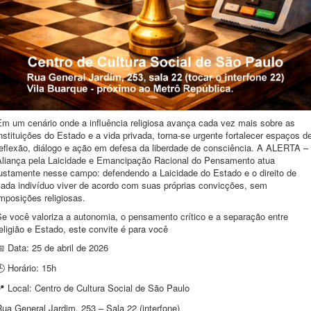
Em um cenário onde a influência religiosa avança cada vez mais sobre as
nstituições do Estado e a vida privada, torna-se urgente fortalecer espaços d
reflexão, diálogo e ação em defesa da liberdade de consciência. A ALERTA –
Aliança pela Laicidade e Emancipação Racional do Pensamento atua
justamente nesse campo: defendendo a Laicidade do Estado e o direito de
cada indivíduo viver de acordo com suas próprias convicções, sem
mposições religiosas.
Se você valoriza a autonomia, o pensamento crítico e a separação entre
eligião e Estado, este convite é para você
Data: 25 de abril de 2026
📅
Horário: 15h
🕒
Local: Centro de Cultura Social de São Paulo
📍
ua General Jardim, 253 – Sala 22 (interfone)