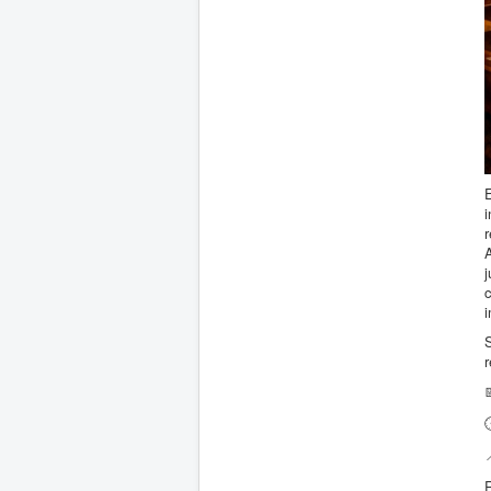
i
i
r
R