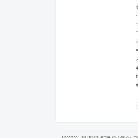
*
*
*
@
h
Endereço
:
Rua General Jardim, 253 Sala 22 - Pró