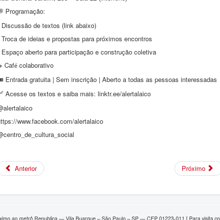
Programação:
💬
 Discussão de textos (link abaixo)
 Troca de ideias e propostas para próximos encontros
 Espaço aberto para participação e construção coletiva
Caf
colaborativo
☕
é
Entrada gratuita | Sem inscrição | Aberto a todas as pessoas interessadas
🎟
Acesse os textos e saiba mais: linktr.ee/alertalaico
🔗
alertalaico
ttps://www.facebook.com/alertalaico
@centro_de_cultura_social
Anterior
Próximo
ximo ao metrô Republica — Vila Buarque – São Paulo – SP — CEP 01223-011 [ Para visita con