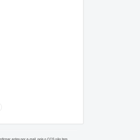
firmar antes por e-mail, pois o
CCS não tem