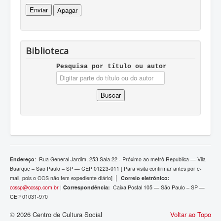
Biblioteca
Pesquisa por tí­tulo ou autor
Endereço
:
Rua General Jardim, 253 Sala 22 - Próximo ao metrô Republica — Vila
Buarque – São Paulo – SP — CEP 01223-011 [ Para visita confirmar antes por e-
|
mail, pois o
CCS não tem expediente diário]
Correio eletrônico:
ccssp@ccssp.com.br
|
C
orrespondência:
Caixa Postal 105 — São Paulo – SP —
CEP 01031-970
© 2026 Centro de Cultura Social
Voltar ao Topo