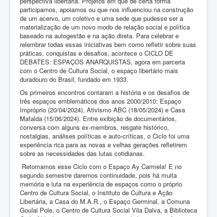
perspectiva libertária. Projetos em que de certa forma
participamos, apoiamos ou que nos influenciou na construção
de um acervo, um coletivo e uma sede que pudesse ser a
materialização de um novo modo de relação social e política
baseado na autogestão e na ação direta. Para celebrar e
relembrar todas essas iniciativas bem como refletir sobre suas
práticas, conquistas e desafios, acontece o CICLO DE
DEBATES: ESPAÇOS ANARQUISTAS, agora em parceria
com o Centro de Cultura Social, o espaço libertário mais
duradouro do Brasil, fundado em 1933.
Os primeiros encontros contaram a história e os desafios de
três espaços emblemáticos dos anos 2000/2010: Espaço
Impróprio (20/04/2024), Ativismo ABC (18/05/2024) e Casa
Mafalda (15/06/2024). Entre exibição de documentários,
conversa com alguns ex-membros, resgate histórico,
nostalgias, análises políticas e auto-críticas, o Ciclo foi uma
experiência rica para as novas e velhas gerações refletirem
sobre as necessidades das lutas cotidianas.
Retomamos esse Ciclo com o Espaço Ay Carmela! E no
segundo semestre daremos continuidade, pois há muita
memória e luta na experiência de espaços como o próprio
Centro de Cultura Social, o Instituto de Cultura e Ação
Libertária, a Casa do M.A.R., o Espaço Germinal, a Comuna
Goulai Pole, o Centro de Cultura Social Vila Dalva, a Biblioteca