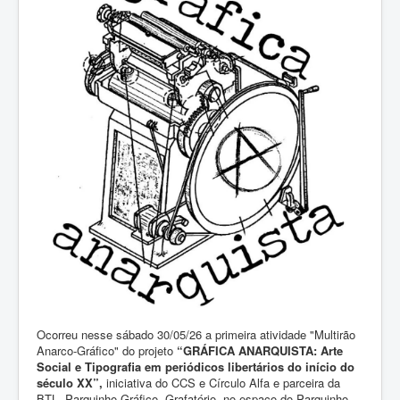
Ocorreu nesse sábado 30/05/26 a primeira atividade "Multirão
Anarco-Gráfico" do projeto
“GRÁFICA ANARQUISTA: Arte
Social e Tipografia em periódicos libertários do início do
século XX”,
iniciativa do CCS e Círculo Alfa e parceira da
BTL, Parquinho Gráfico, Grafatório, no espaço do Parquinho